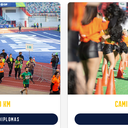
0 Km
Cami
DIPLOMAS