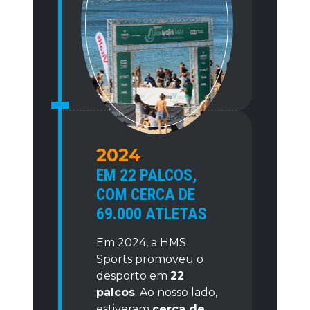
2024
EM 22 PALCOS,
COM CERCA DE
69.000 ATLETAS
Em 2024, a HMS
Sports promoveu o
desporto em
22
palcos
. Ao nosso lado,
estiveram
cerca de