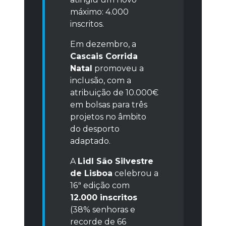
máximo: 4.000
inscritos.
Em dezembro, a
Cascais Corrida
Natal
promoveu a
inclusão, com a
atribuição de 10.000€
em bolsas para três
projetos no âmbito
do desporto
adaptado.
A
Lidl São Silvestre
de Lisboa
celebrou a
16ª edição com
12.000 inscritos
(38% senhoras e
recorde de 66