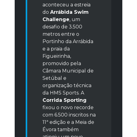
aconteceu a estreia
do
Arrábida Swim
Challenge
, um
desafio de 3.500
metros entre o
Portinho da Arrábida
e a praia da
Figueirinha,
promovido pela
Câmara Municipal de
Setúbal e
organização técnica
da HMS Sports. A
Corrida Sporting
fixou o novo recorde
com 6.500 inscritos na
11ª edição e a Meia de
Évora também
atingiu um novo