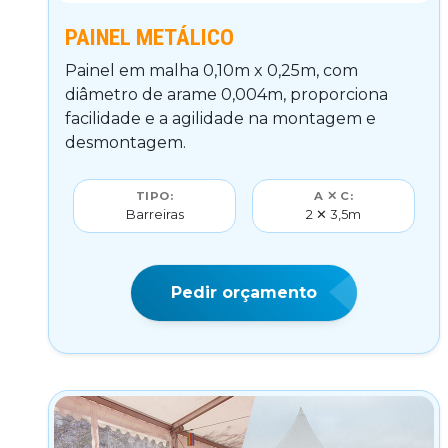
PAINEL METÁLICO
Painel em malha 0,10m x 0,25m, com
diâmetro de arame 0,004m, proporciona
facilidade e a agilidade na montagem e
desmontagem.
TIPO:
A ✕ C:
Barreiras
2 ✕ 3,5m
Pedir orçamento