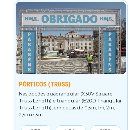
PÓRTICOS (TRUSS)
Nas opções quadrangular (X30V Square
Truss Length) e triangular (E20D Triangular
Truss Length), em peças de 0,5m, 1m, 2m,
2,5m e 3m.