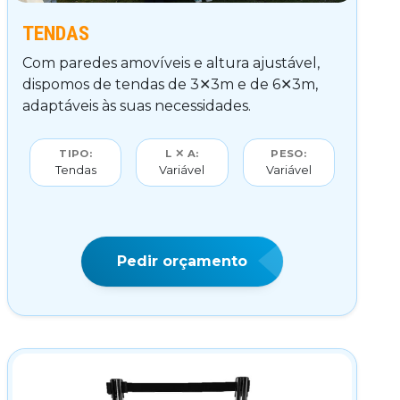
TENDAS
Com paredes amovíveis e altura ajustável,
dispomos de tendas de 3✕3m e de 6✕3m,
adaptáveis às suas necessidades.
TIPO:
L ✕ A:
PESO:
Tendas
Variável
Variável
Pedir orçamento