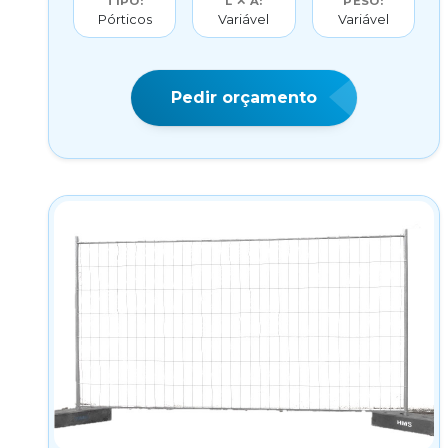
TIPO:
L ✕ A:
PESO:
Pórticos
Variável
Variável
Pedir orçamento