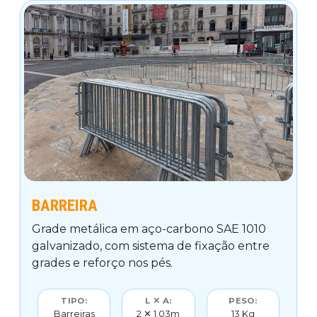
BARREIRA
Grade metálica em aço-carbono SAE 1010
galvanizado, com sistema de fixação entre
grades e reforço nos pés.
TIPO:
L ✕ A:
PESO:
Barreiras
2 ✕ 1,03m
13 Kg