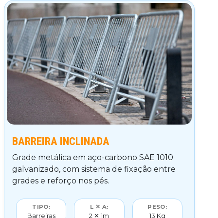
BARREIRA INCLINADA
Grade metálica em aço-carbono SAE 1010
galvanizado, com sistema de fixação entre
grades e reforço nos pés.
TIPO:
L ✕ A:
PESO:
Barreiras
2 ✕ 1m
13 Kg