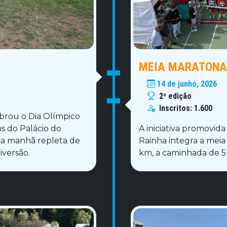
MEIA MARATONA
14 de junho, 2026
2ª edição
Inscritos:
1.600
brou o Dia Olímpico
s do Palácio do
A iniciativa promovid
a manhã repleta de
Rainha integra a meia 
iversão.
km, a caminhada de 5 