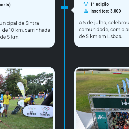
1ª edição
ports)
Inscritos:
3.000
A 5 de julho, celebro
nicipal de Sintra
comunidade, com o art
il de 10 km, caminhada
de 5 km em Lisboa.
 de 5 km.