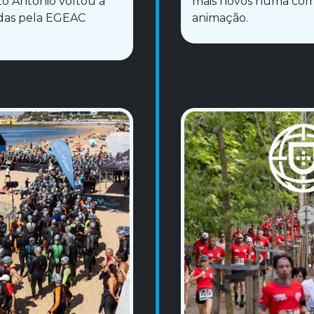
nto António voltou a
mais novos numa comb
idas pela EGEAC
animação.