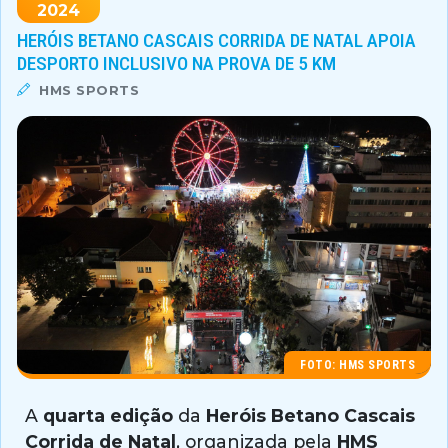
2024
HERÓIS BETANO CASCAIS CORRIDA DE NATAL APOIA
DESPORTO INCLUSIVO NA PROVA DE 5 KM
HMS SPORTS
FOTO: HMS SPORTS
A
quarta edição
da
Heróis Betano Cascais
Corrida de Natal
, organizada pela
HMS