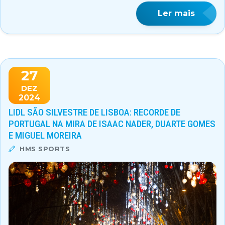
Ler mais
27
DEZ
2024
LIDL SÃO SILVESTRE DE LISBOA: RECORDE DE
PORTUGAL NA MIRA DE ISAAC NADER, DUARTE GOMES
E MIGUEL MOREIRA
HMS SPORTS