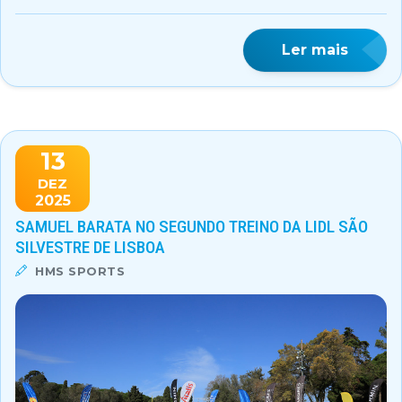
Ler mais
13
DEZ
2025
SAMUEL BARATA NO SEGUNDO TREINO DA LIDL SÃO
SILVESTRE DE LISBOA
HMS SPORTS