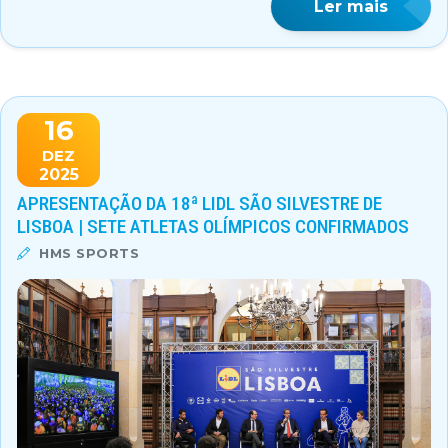
Ler mais
16
DEZ
2025
APRESENTAÇÃO DA 18ª LIDL SÃO SILVESTRE DE
LISBOA | SETE ATLETAS OLÍMPICOS CONFIRMADOS
HMS SPORTS